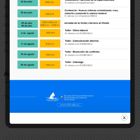
Reflexión: Es importante contar con líderes que
desarrollen nuevas capacidades y mentalidades dentro
de su equipo de trabajo que permita activar el potencial
de cada uno, que puedan ofrecer a cualquier
organización un enorme potencial como catalizadores y
facilitadores de la creación de valor.
Agregar un comentario
Your email address will not be published.