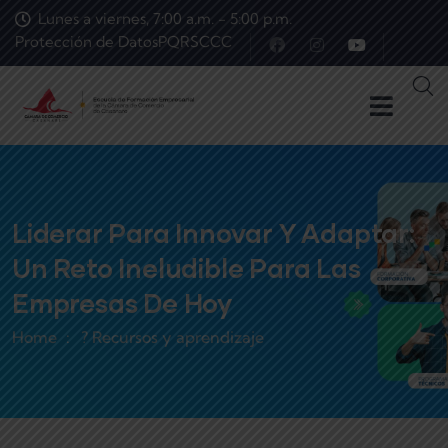
Lunes a viernes, 7:00 a.m. - 5:00 p.m.
Protección de Datos
PQRS
CCC
Liderar Para Innovar Y Adaptar:
Un Reto Ineludible Para Las
Empresas De Hoy
Home
? Recursos y aprendizaje