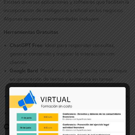
Existen diversas aplicaciones y softwares que facilitan la
incorporación de inteligencia artificial en los negocios.
Algunas opciones recomendadas incluyen:
Herramientas Gratuitas
ChatGPT Free
: Ideal para responder consultas,
generar contenido y mejorar la interacción con
clientes.
Google Bard
: Plataforma de IA gratuita con enfoque
en generación de textos y asistencia en tareas
empresariales.
Hootsuite Free Plan
: Permite gestionar redes sociales
con algunas funciones automatizadas.
Conclusión