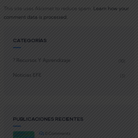
This site uses Akismet to reduce spam.
Learn how your
comment data is processed.
CATEGORÍAS
? Recursos Y Aprendizaje
(10)
Noticias EFE
(3)
PUBLICACIONES RECIENTES
0 Comments