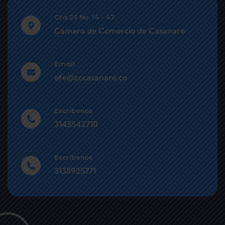
Cra 29 No. 14 - 47
Cámara de Comercio de Casanare
Email
efe@cccasanare.co
Escríbenos
3143542710
Escríbenos
3138925771