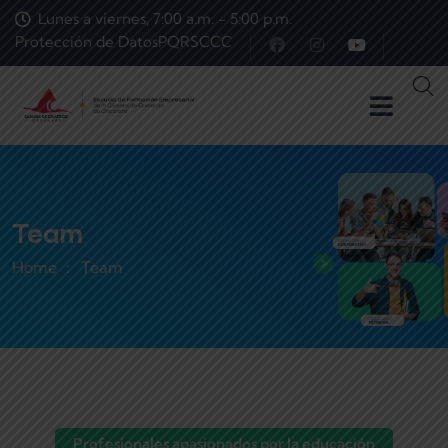
Lunes a viernes, 7:00 a.m. - 5:00 p.m.
Protección de Datos
PQRS
CCC
Team
Home
Team
Profesionales apasionados por la educación