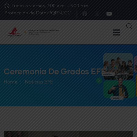
Lunes a viernes, 7:00 a.m. - 5:00 p.m.
Protección de Datos
PQRS
CCC
Ceremonia De Grados EFE
Home
Noticias EFE