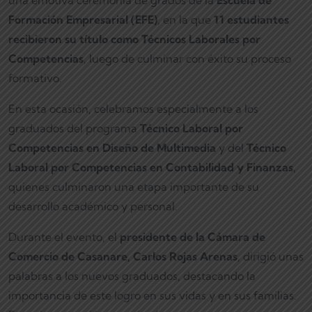
una emotiva ceremonia de grados de la
Escuela de
Formación Empresarial (EFE)
, en la que
11 estudiantes
recibieron su título como Técnicos Laborales por
Competencias
, luego de culminar con éxito su proceso
formativo.
En esta ocasión, celebramos especialmente a los
graduados del programa
Técnico Laboral por
Competencias en Diseño de Multimedia
y del
Técnico
Laboral por Competencias en Contabilidad y Finanzas
,
quienes culminaron una etapa importante de su
desarrollo académico y personal.
Durante el evento, el
presidente de la Cámara de
Comercio de Casanare, Carlos Rojas Arenas
, dirigió unas
palabras a los nuevos graduados, destacando la
importancia de este logro en sus vidas y en sus familias.