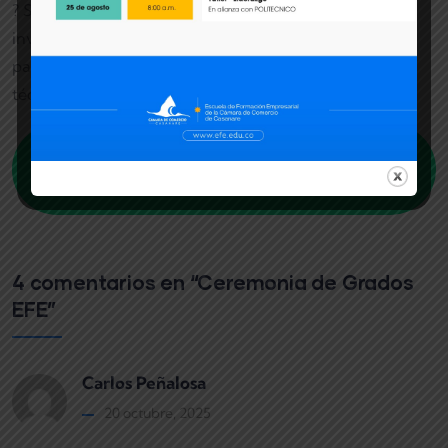
? Si tú también quieres hacer parte de la EFE, te
invitamos a estar pendiente de nuestras inscripciones
para el próximo año y a conocer nuestros programas
técnicos y de formación empresarial.
Conoce nuestros programas
técnicos
4 comentarios en “Ceremonia de Grados
EFE”
Carlos Peñalosa
20 octubre, 2025