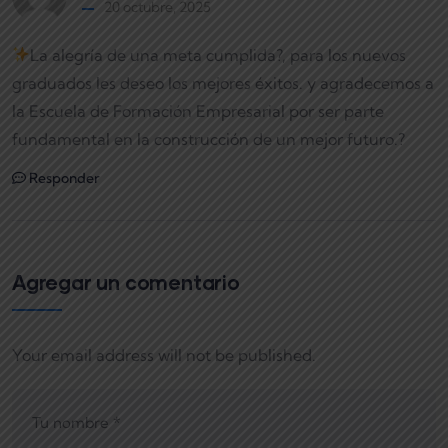
20 octubre, 2025
La alegría de una meta cumplida?, para los nuevos
graduados les deseo los mejores éxitos. y agradecemos a
la Escuela de Formación Empresarial por ser parte
fundamental en la construcción de un mejor futuro.?
Responder
Agregar un comentario
Your email address will not be published.