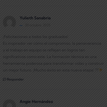
Yulieth Sanabria
20 octubre, 2025
¡Felicitaciones a todos los graduados!
Es inspirador ver cómo el compromiso, la perseverancia
y el trabajo en equipo se reflejan en logros tan
significativos como este. La formación técnica es una
herramienta poderosa para transformar vidas y construir
un mejor futuro. ¡Mucho éxito en esta nueva etapa! ??
Responder
Angie Hernández