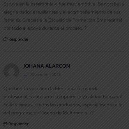
Estuve en la ceremonia y fue muy emotiva. Se notaba la
alegría de los estudiantes y el acompañamiento de sus
familias. Gracias a la Escuela de Formación Empresarial
por todo el apoyo durante el proceso. ?
Responder
JOHANA ALARCON
20 octubre, 2025
Qué bonito ver cómo la EFE sigue formando
profesionales con tanto compromiso y calidad humana!
Felicitaciones a todos los graduados, especialmente a los
del programa de Diseño de Multimedia. ??
Responder