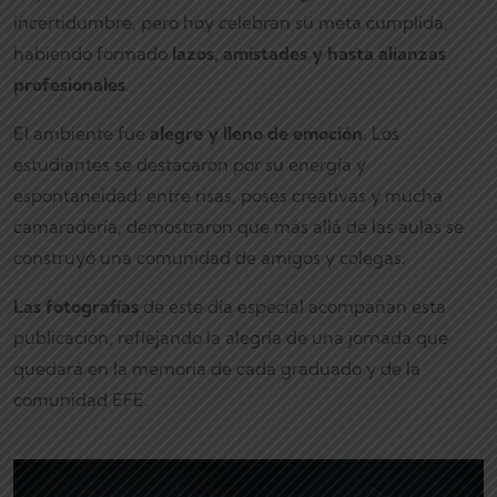
incertidumbre, pero hoy celebran su meta cumplida,
habiendo formado
lazos, amistades y hasta alianzas
profesionales
.
El ambiente fue
alegre y lleno de emoción
. Los
estudiantes se destacaron por su energía y
espontaneidad: entre risas, poses creativas y mucha
camaradería, demostraron que más allá de las aulas se
construyó una comunidad de amigos y colegas.
Las fotografías
de este día especial acompañan esta
publicación, reflejando la alegría de una jornada que
quedará en la memoria de cada graduado y de la
comunidad EFE.