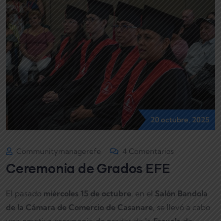
20 octubre, 2025
Communitymanagerefe
4 Comentarios
Ceremonia de Grados EFE
El pasado
miércoles 15 de octubre
, en el
Salón Bandola
de la Cámara de Comercio de Casanare
, se llevó a cabo