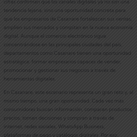
cifras confirman que los canales digitales ya no son una
tendencia lejana, sino una oportunidad concreta para
que los empresarios de Casanare fortalezcan sus ventas,
amplíen sus mercados y compitan en la nueva economía
digital. Aunque el comercio electrónico sigue
concentrándose en las principales ciudades del país,
departamentos como Casanare tienen una oportunidad
estratégica: formar empresarios capaces de vender,
promocionar y gestionar sus negocios a través de
herramientas digitales.
En Casanare, este escenario representa un gran reto y, al
mismo tiempo, una gran oportunidad. Cada vez más
consumidores buscan información, comparan productos,
precios, toman decisiones y compran a través de
internet, redes sociales, WhatsApp Business,
plataformas de pago y catálogos digitales. Por eso,