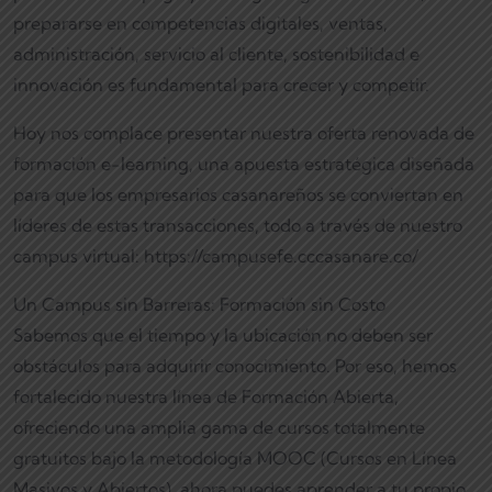
prepararse en competencias digitales, ventas,
administración, servicio al cliente, sostenibilidad e
innovación es fundamental para crecer y competir.
Hoy nos complace presentar nuestra oferta renovada de
formación e-learning, una apuesta estratégica diseñada
para que los empresarios casanareños se conviertan en
líderes de estas transacciones, todo a través de nuestro
campus virtual: https://campusefe.cccasanare.co/
Un Campus sin Barreras: Formación sin Costo
Sabemos que el tiempo y la ubicación no deben ser
obstáculos para adquirir conocimiento. Por eso, hemos
fortalecido nuestra línea de Formación Abierta,
ofreciendo una amplia gama de cursos totalmente
gratuitos bajo la metodología MOOC (Cursos en Línea
Masivos y Abiertos), ahora puedes aprender a tu propio