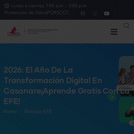
Lunes a viernes, 7:00 a.m. - 5:00 p.m.
Protección de Datos
PQRS
CCC
2026: El Año De La
Transformación Digital En
Casanare¡Aprende Gratis Con La
EFE!
Home
Noticias EFE