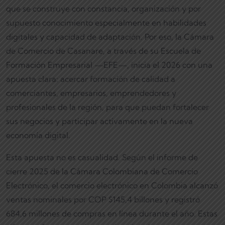
que se construye con constancia, organización y por
supuesto conocimiento especialmente en habilidades
digitales y capacidad de adaptación. Por eso, la Cámara
de Comercio de Casanare, a través de su Escuela de
Formación Empresarial —EFE—, inicia el 2026 con una
apuesta clara: acercar formación de calidad a
comerciantes, empresarios, emprendedores y
profesionales de la región, para que puedan fortalecer
sus negocios y participar activamente en la nueva
economía digital.
Esta apuesta no es casualidad. Según el informe de
cierre 2025 de la Cámara Colombiana de Comercio
Electrónico, el comercio electrónico en Colombia alcanzó
ventas nominales por COP $145,4 billones y registró
684,6 millones de compras en línea durante el año. Estas