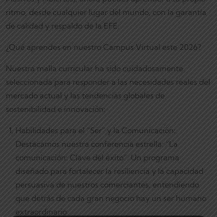
ritmo, desde cualquier lugar del mundo, con la garantía
de calidad y respaldo de la EFE.
¿Qué aprendes en nuestro Campus Virtual este 2026?
Nuestra malla curricular ha sido cuidadosamente
seleccionada para responder a las necesidades reales del
mercado actual y las tendencias globales de
sostenibilidad e innovación:
Habilidades para el “Ser” y la Comunicación:
Destacamos nuestra conferencia estrella: “La
comunicación: Clave del éxito”. Un programa
diseñado para fortalecer la resiliencia y la capacidad
persuasiva de nuestros comerciantes, entendiendo
que detrás de cada gran negocio hay un ser humano
extraordinario.