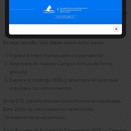
necesarias para que los comerciantes, empresarios y
emprendedores adquieran habilidades para mitigar el
riesgo de pérdida de recursos.
¿Cómo acceder?
Es muy sencillo. Solo debes seguir estos pasos:
Ingresa a https://campusefe.cccasanare.co/
Regístrate en nuestro Campus Virtual de forma
gratuita.
Explora el catálogo 2026 y selecciona el curso que
impulsará tus conocimientos.
En la EFE, transformamos conocimiento en resultados.
Este 2026, tu crecimiento no tiene límites.
¡Te esperamos en el campus!
En la Escuela de Formación Empresarial (EFE) – Cámara