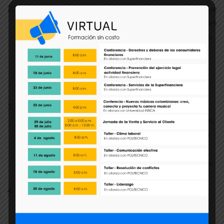
Transformación Digital e Innovación: No permitas que
la tecnología te deje atrás. Aprende a integrar la IA en
los procesos de tu pyme, desde la automatización de
tareas hasta el marketing digital avanzado para
conquistar nuevos mercados y elevar ese 2,3% de
participación que hoy tiene el e-commerce en el
comercio minorista nacional.
Sostenibilidad y ODS: El mundo exige empresas
responsables. Ofrecemos formación especializada en
cómo integrar los Objetivos de Desarrollo Sostenible
(ODS) en el ADN de tu negocio, mejorando tu
competitividad y abriendo puertas a financiamientos
verdes.
Administración: Desde contabilidad básica, temas
laborales, hasta estrategias de servicio al cliente
humanizado. Queremos compartir las herramientas