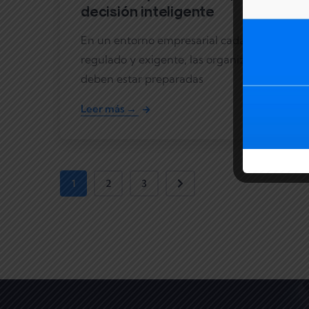
decisión inteligente
En un entorno empresarial cada vez más
regulado y exigente, las organizaciones
deben estar preparadas
Leer más →
1
2
3