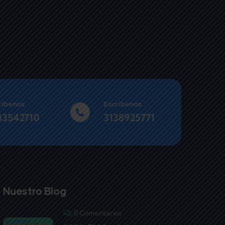
ríbenos
Escríbenos
43542710
3138925771
Nuestro Blog
0 Comentarios