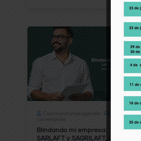
Oct
05
Communitymanagerefe
2
comentarios
Blindando mi empresa:
SARLAFT y SAGRILAFT, una