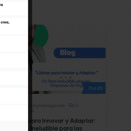
Oct
05
Communitymanagerefe
0
Comentarios
Liderar para Innovar y Adaptar:
Un Reto Ineludible para las