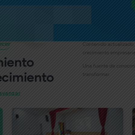
ecer
Contenido actualizado 
crecimiento empresaria
miento
Una fuente de conocimi
ecimiento
transformar.
 avanzar