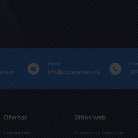
Email
Esc
anare
efe@cccasanare.co
31
Ofertas
Sitios web
Continuada
Cámara de Comercio