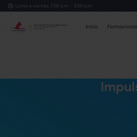
Lunes a viernes, 7:00 a.m. - 5:00 p.m.
Inicio
Formacione
Impuls