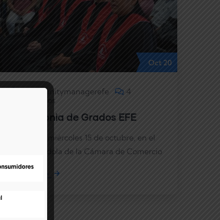
Oct
20
Communitymanagerefe
4
comentarios
Ceremonia de Grados EFE
El pasado miércoles 15 de octubre, en el
Salón Bandola de la Cámara de Comercio
Leer más →