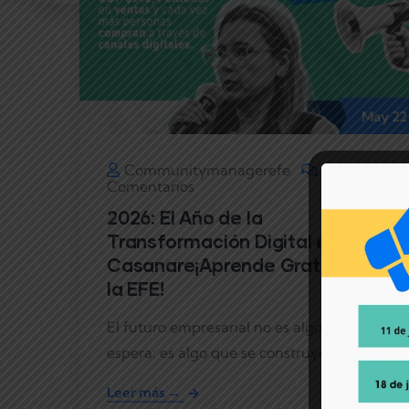
May
22
Communitymanagerefe
0
Comentarios
2026: El Año de la
Transformación Digital en
Casanare¡Aprende Gratis con
la EFE!
El futuro empresarial no es algo que se
espera: es algo que se construye con
Leer más →