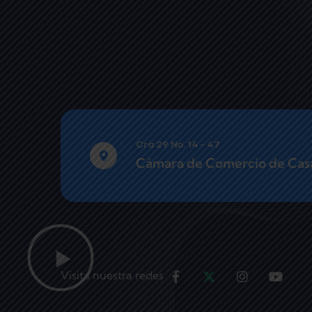
Cra 29 No. 14 - 47
Cámara de Comercio de Cas
Visita nuestra redes