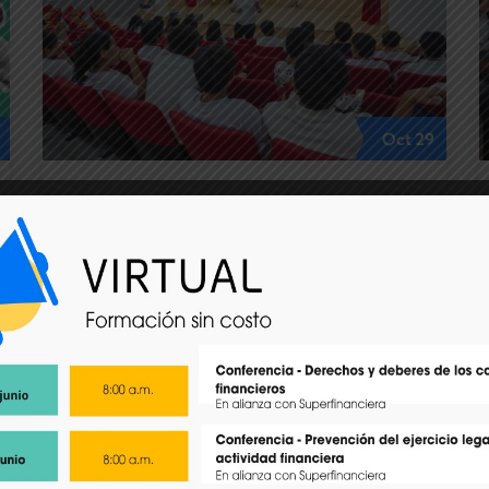
Oct
29
Communitymanagerefe
1
Comment
Más de 15 municipios
fortalecen sus negocios con el
programa “Publica, Conecta y
Vende” de la EFE
La Escuela de Formación Empresarial
(EFE) de la Cámara de Comercio de
Casanare continúa llevando