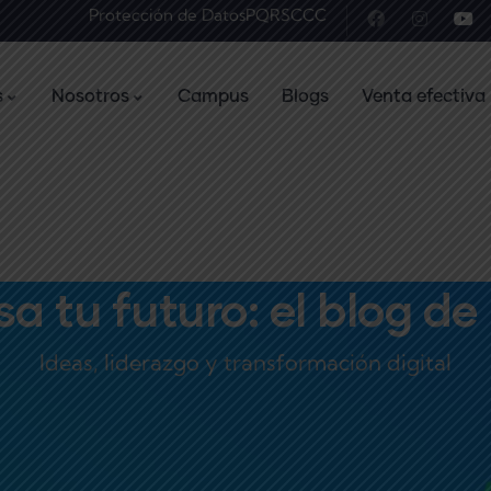
Protección de Datos
PQRS
CCC
s
Nosotros
Campus
Blogs
Venta efectiva
a tu futuro: el blog de
Ideas, liderazgo y transformación digital