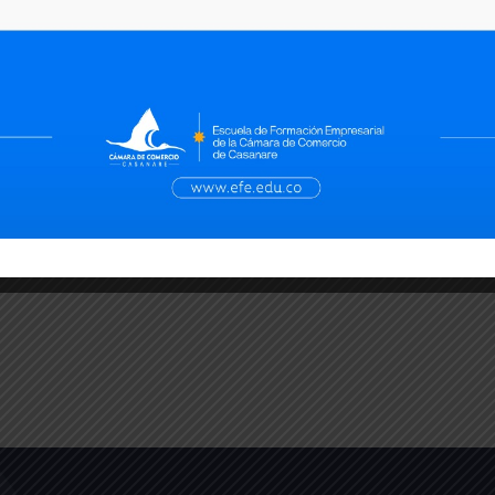
digitales con Masterclass
Una jornada para empresarios,
emprendedores y estudiantes El pasado
martes 29 de julio, la Cámara
Leer más →