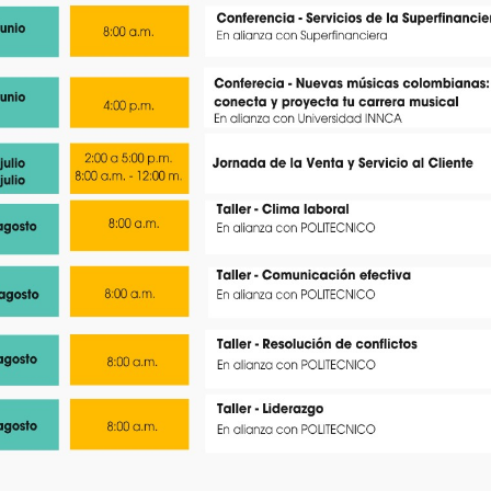
Leer más →
Oct
05
Communitymanagerefe
1
Comment
Emprendedores casanareños
fortalecen sus estrategias