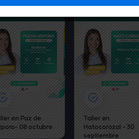
ller en Paz de
Taller en
iporo- 08 octubre
Hatocorozal - 30
septiembre