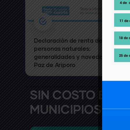
sto
Declaración de renta de
personas naturales:
generalidades y novedades
Paz de Ariporo
SIN COSTO EN
MUNICIPIOS