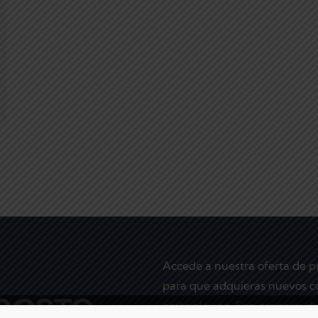
Accede a nuestra oferta de 
para que adquieras nuevos co
 COSTO
costo alguno. Son espacios de