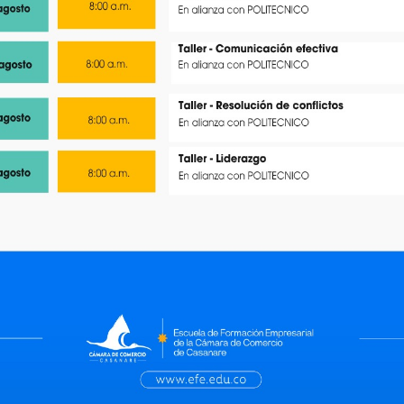
Declaración de renta de
personas naturales:
generalidades y novedades
Tauramena
Taller -
Publica Cone