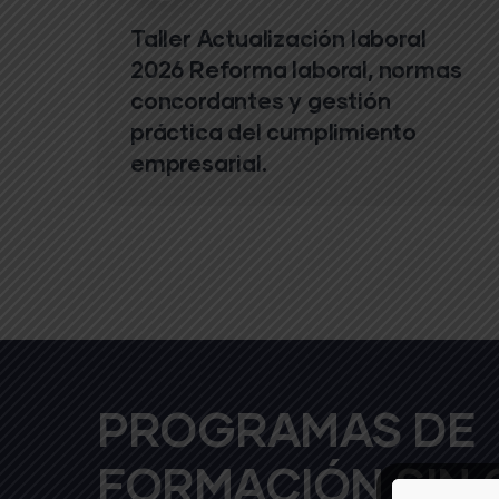
Taller Actualización laboral
2026 Reforma laboral, normas
concordantes y gestión
práctica del cumplimiento
empresarial.
PROGRAMAS DE
FORMACIÓN SIN