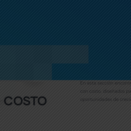
En esta sección encont
con costo, diseñados pa
 COSTO
oportunidades de creci