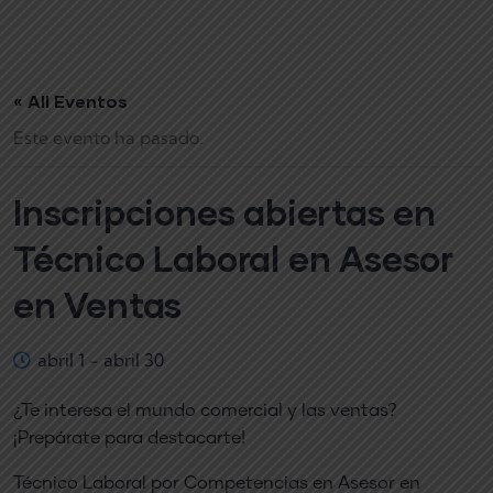
« All Eventos
Este evento ha pasado.
Inscripciones abiertas en
Técnico Laboral en Asesor
en Ventas
abril 1
-
abril 30
¿Te interesa el mundo comercial y las ventas?
¡Prepárate para destacarte!
Técnico Laboral por Competencias en Asesor en