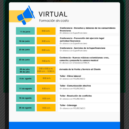
abril 6
https://forms.gle/J9v9y4Lw5ye3h2br6