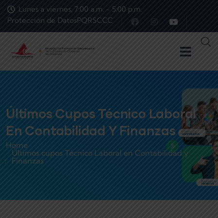
Lunes a viernes, 7:00 a.m. - 5:00 p.m.
Protección de Datos
PQRS
CCC
Últimos Cupos Técnico Laboral
En Contabilidad Y Finanzas
Home
Últimos cupos Técnico Laboral en Contabilidad y
Finanzas